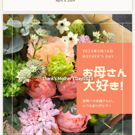
April
9
,
2024
Thank‘s Mother‘s Day!2023