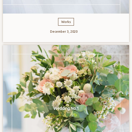
Works
December
3
,
2020
Wedding No.1