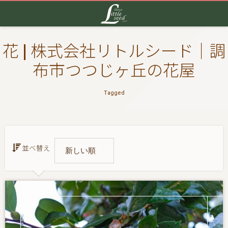
花 | 株式会社リトルシード｜調
布市つつじヶ丘の花屋
Tagged
並べ替え