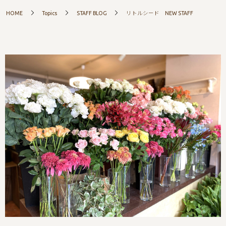
HOME
Topics
STAFF BLOG
リトルシード NEW STAFF