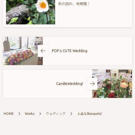
秋の訪れ、秋明菊！
POP＆CUTE Wedding
CandleWedding!
HOME
Works
ウェディング
上品なBouquets!