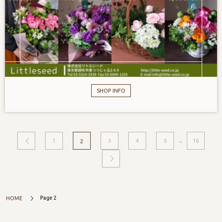
SHOP INFO
...
1
3
4
5
16
2
Page 2
HOME